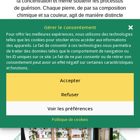
la concentration et même soutenir les processus
de guérison. Chaque pierre, de par sa composition
chimique et sa couleur, agit de manière distincte
sur nos chakras et nos énergies subtiles.
Gérer le consentement
Pour offrir les meilleures expériences, nous utilisons des technologies
En intégrant la lithothérapie dans votre quotidien,
telles que les cookies pour stocker et/ou accéder aux informations
vous apprendrez à mieux comprendre et utiliser
des appareils. Le fait de consentir à ces technologies nous permettra
les pierres pour favoriser votre bien-être global et
de traiter des données telles que le comportement de navigation ou
votre évolution personnelle.
les ID uniques sur ce site. Le fait de ne pas consentir ou de retirer son
consentement peut avoir un effet négatif sur certaines caractéristiques
et fonctions.
Accepter
Refuser
Voir les préférences
Politique de cookies